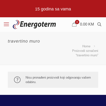
15 godina sa vama
0
0.00 KM
travertino muro
Home
Proizvodi označeni
“travertino muro”
Nisu pronađeni proizvodi koji odgovaraju vašem
odabiru.