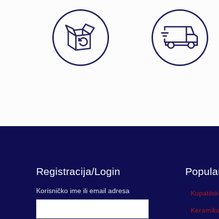
Registracija/Login
Popula
Korisničko ime ili email adresa
Kupatilsk
Keramika