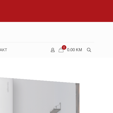
0
AKT
0.00
KM