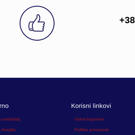
+38
rno
Korisni linkovi
i namještaj
Uslovi kupovine
 Kanjiža
Politika privatnosti