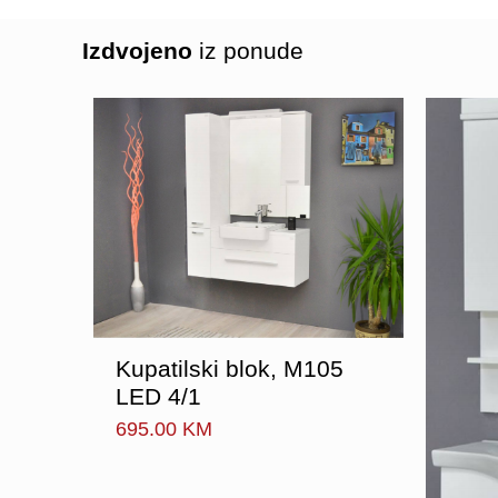
Izdvojeno
iz ponude
Kupatilski blok, M105
 Trio
LED 4/1
695.00
KM