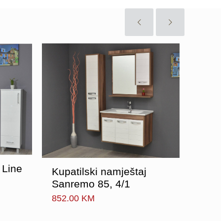
 Line
Kupatilski namještaj
Kupa
Sanremo 85, 4/1
80, 
852.00
KM
755.