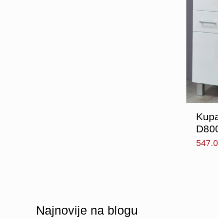
Kupa
D800
547.
Najnovije na
blogu