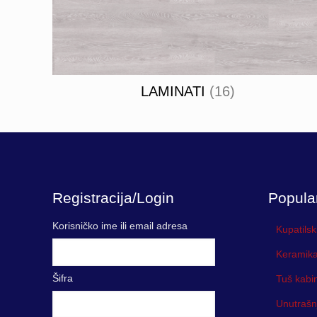
LAMINATI
(16)
Registracija/Login
Popula
Korisničko ime ili email adresa
Kupatilsk
Keramika
Šifra
Tuš kabi
Unutrašn