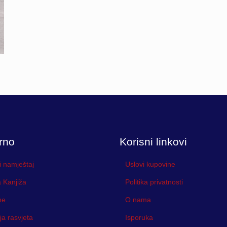
rno
Korisni linkovi
i namještaj
Uslovi kupovine
 Kanjiža
Politika privatnosti
ne
O nama
ja rasvjeta
Isporuka