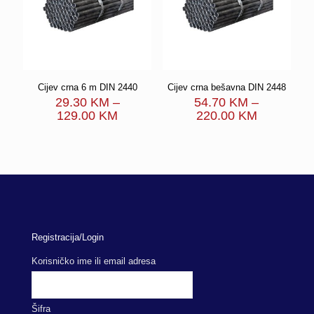
Cijev crna 6 m DIN 2440
Cijev crna bešavna DIN 2448
29.30
KM
–
54.70
KM
–
Price
Price
129.00
KM
220.00
KM
range:
range:
29.30 KM
54.70 KM
through
through
129.00 KM
220.00 K
Registracija/Login
Korisničko ime ili email adresa
Šifra