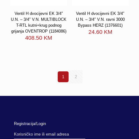
Ventil H dvocijevni EK 3/4″
Ventil H dvocijevni EK 3/4″
U.N. – 3/4″ V.N. MULTIBLOCK
U.N. – 3/4″ V.N. ravni 3000
T-RTL kutni+krug podnog
Bypass HERZ (1376601)
grijanja OVENTROP (1184086)
24.60
KM
408.50
KM
1
2
Registracija/Login
Korisničko ime ili email adresa