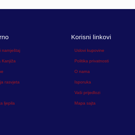
rno
Korisni linkovi
i namještaj
Uslovi kupovine
 Kanjiža
Politika privatnosti
ne
O nama
ja rasvjeta
Isporuka
Vaši prijedlozi
 ljepila
Mapa sajta