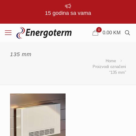
15 godina sa vama
0
0.00
KM
135 mm
Home
Proizvodi označeni
“135 mm”