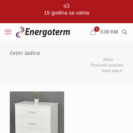
15 godina sa vama
0
0.00
KM
četiri ladice
Home
Proizvodi označeni
“četiri ladice”