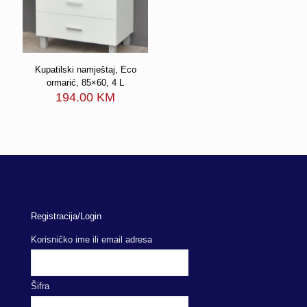
Kupatilski namještaj, Eco
ormarić, 85×60, 4 L
194.00
KM
Registracija/Login
Korisničko ime ili email adresa
Šifra