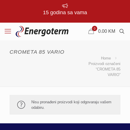
15 godina sa vama
0
0.00
KM
CROMETA 85 VARIO
Home
Proizvodi označeni
“CROMETA 85
VARIO”
Nisu pronađeni proizvodi koji odgovaraju vašem
odabiru.