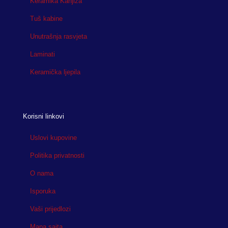
Keramika Kanjiža
Tuš kabine
Unutrašnja rasvjeta
Laminati
Keramička ljepila
Korisni linkovi
Uslovi kupovine
Politika privatnosti
O nama
Isporuka
Vaši prijedlozi
Mapa sajta