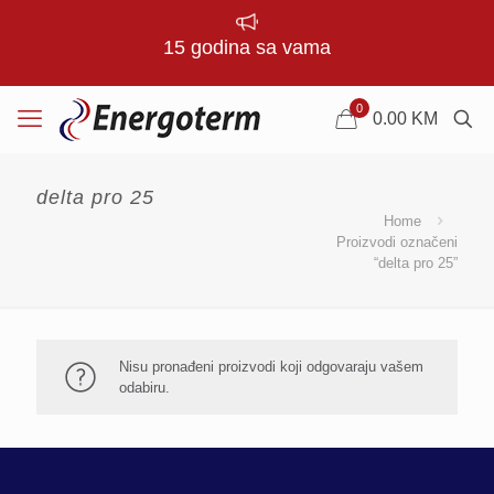
15 godina sa vama
0
0.00
KM
delta pro 25
Home
Proizvodi označeni
“delta pro 25”
Nisu pronađeni proizvodi koji odgovaraju vašem
odabiru.