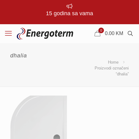
15 godina sa vama
0
0.00
KM
dhalia
Home
Proizvodi označeni
“dhalia”