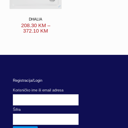
DHALIA
208.30
KM
–
Price
372.10
KM
range:
208.30 KM
through
372.10 KM
Registracija/Login
Korisničko ime ili email adresa
Šifra