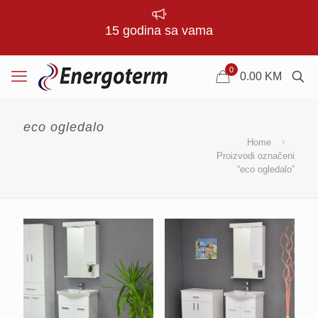
15 godina sa vama
0
0.00
KM
eco ogledalo
Home
Proizvodi označeni
“eco ogledalo”