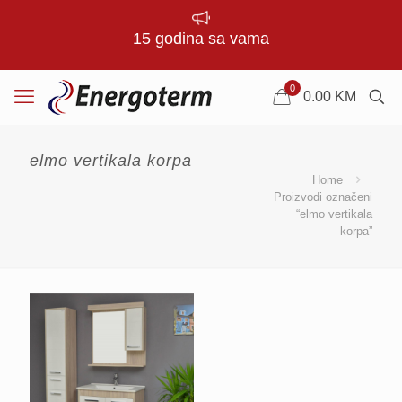
15 godina sa vama
0
0.00
KM
elmo vertikala korpa
Home
Proizvodi označeni
“elmo vertikala
korpa”