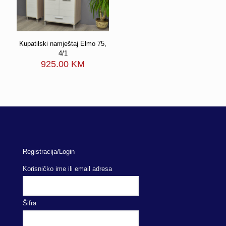
Kupatilski namještaj Elmo 75,
4/1
925.00
KM
Registracija/Login
Korisničko ime ili email adresa
Šifra