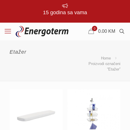
15 godina sa vama
0
0.00
KM
Etažer
Home
Proizvodi označeni
“Etažer”