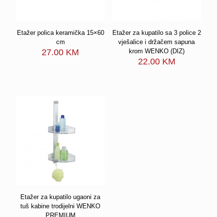
Etažer polica keramička 15×60
Etažer za kupatilo sa 3 police 2
cm
vješalice i držačem sapuna
27.00
KM
krom WENKO (DIZ)
22.00
KM
Etažer za kupatilo ugaoni za
tuš kabine trodijelni WENKO
PREMIUM