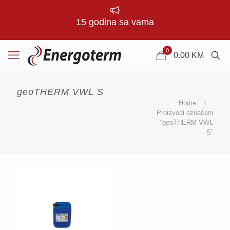
15 godina sa vama
0
0.00
KM
geoTHERM VWL S
Home
Proizvodi označeni
“geoTHERM VWL
S”