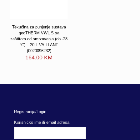
Tekućina za punjenje sustava
geoTHERM VWL S sa
zaštitom od smrzavanja (do -28
°C) – 20 L VAILLANT
(0020096232)
164.00
KM
Registracija/Login
Korisničko ime ili email adresa