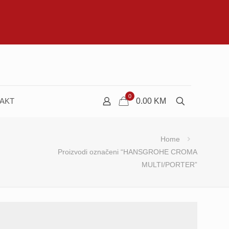
0
AKT
0.00
KM
Home
Proizvodi označeni “HANSGROHE CROMA
MULTI/PORTER”