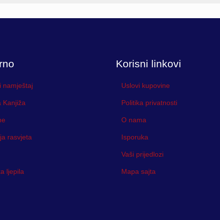
rno
Korisni linkovi
i namještaj
Uslovi kupovine
 Kanjiža
Politika privatnosti
ne
O nama
ja rasvjeta
Isporuka
Vaši prijedlozi
 ljepila
Mapa sajta