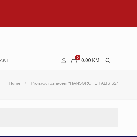
0
AKT
0.00
KM
Home
Proizvodi označeni “HANSGROHE TALIS S2”