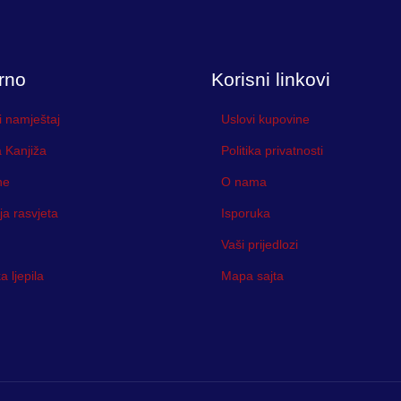
rno
Korisni linkovi
i namještaj
Uslovi kupovine
 Kanjiža
Politika privatnosti
ne
O nama
ja rasvjeta
Isporuka
Vaši prijedlozi
 ljepila
Mapa sajta