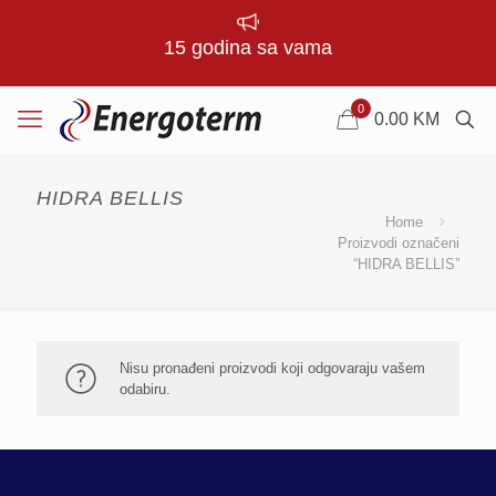
15 godina sa vama
0
0.00
KM
HIDRA BELLIS
Home
Proizvodi označeni
“HIDRA BELLIS”
Nisu pronađeni proizvodi koji odgovaraju vašem
odabiru.