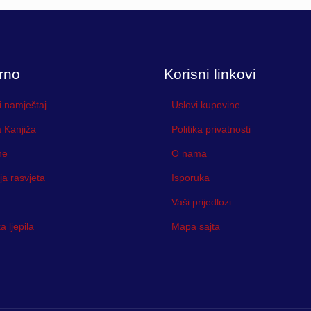
0 KM
rno
Korisni linkovi
i namještaj
Uslovi kupovine
 Kanjiža
Politika privatnosti
ne
O nama
ja rasvjeta
Isporuka
Vaši prijedlozi
 ljepila
Mapa sajta