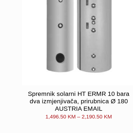
Spremnik solarni HT ERMR 10 bara
dva izmjenjivača, prirubnica Ø 180
AUSTRIA EMAIL
Price
1,496.50
KM
–
2,190.50
KM
range:
1,496.5