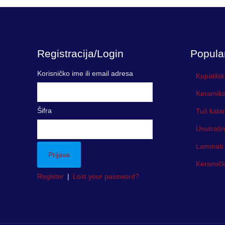
through
2,190.5
Registracija/Login
Popula
Korisničko ime ili email adresa
Kupatilsk
Keramika
Šifra
Tuš kabi
Unutrašn
Laminati
Keramička
Register
|
Lost your password?