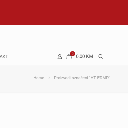
0
AKT
0.00
KM
Home
Proizvodi označeni “HT ERMR”