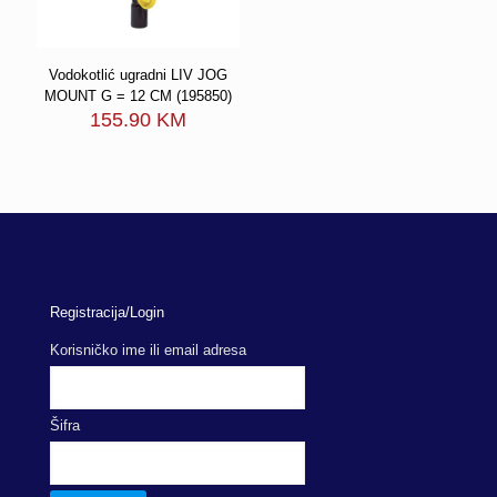
Vodokotlić ugradni LIV JOG
MOUNT G = 12 CM (195850)
155.90
KM
Registracija/Login
Korisničko ime ili email adresa
Šifra