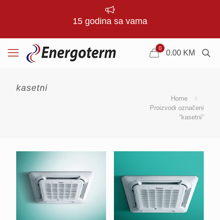
15 godina sa vama
0
0.00
KM
kasetni
Home
Proizvodi označeni
“kasetni”