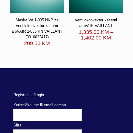
Maska VA 1-035 NKP za
Ventilokonvektor kasetni
ventilokonvektor kasetni
aroVAIR VAILLANT
aroVAIR 1-035 KN VAILLANT
1,335.00
KM
–
Price
(0010022417)
1,402.00
KM
range:
209.50
KM
1,335.00
through
1,402.00
Registracija/Login
Korisničko ime ili email adresa
Šifra