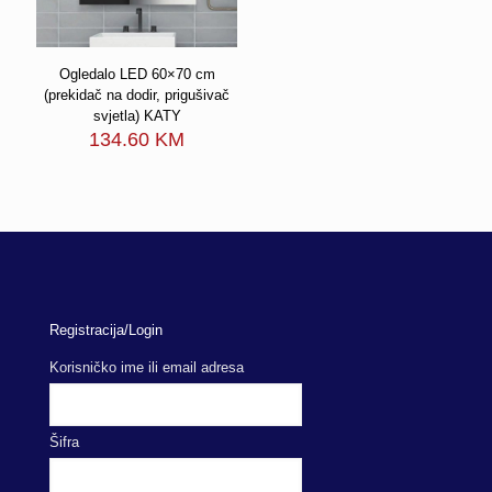
Ogledalo LED 60×70 cm
(prekidač na dodir, prigušivač
svjetla) KATY
134.60
KM
Registracija/Login
Korisničko ime ili email adresa
Šifra