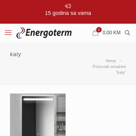
15 godina sa vama
0
0.00
KM
katy
Home
Proizvodi označeni
“katy”