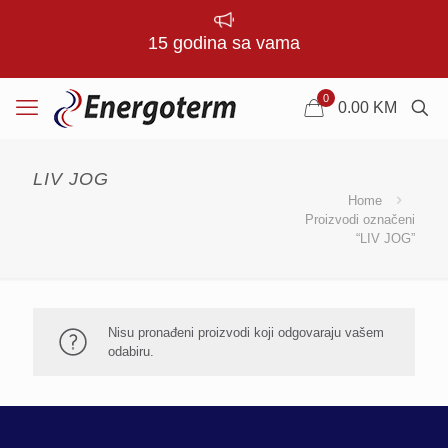
15 godina sa vama
0
0.00
KM
LIV JOG
Home
Proizvodi označeni
“LIV JOG”
Nisu pronađeni proizvodi koji odgovaraju vašem
odabiru.