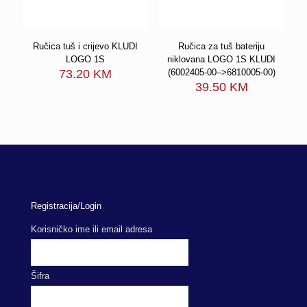
Ručica tuš i crijevo KLUDI
Ručica za tuš bateriju
LOGO 1S
niklovana LOGO 1S KLUDI
73.20
KM
(6002405-00–>6810005-00)
39.50
KM
Registracija/Login
Korisničko ime ili email adresa
Šifra