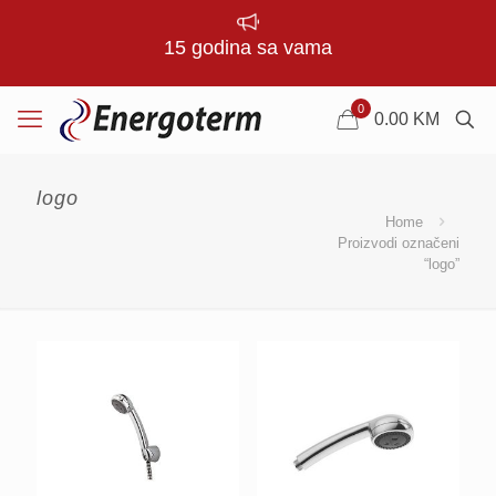
15 godina sa vama
0
0.00
KM
logo
Home
Proizvodi označeni
“logo”