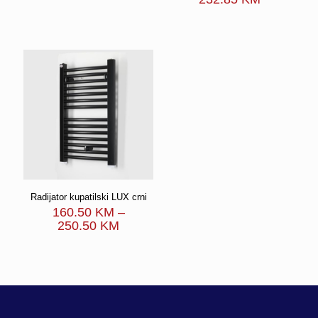
94.80 KM
range:
through
157.40 K
204.80 KM
through
232.85 K
Radijator kupatilski LUX crni
160.50
KM
–
Price
250.50
KM
range:
160.50 KM
through
250.50 KM