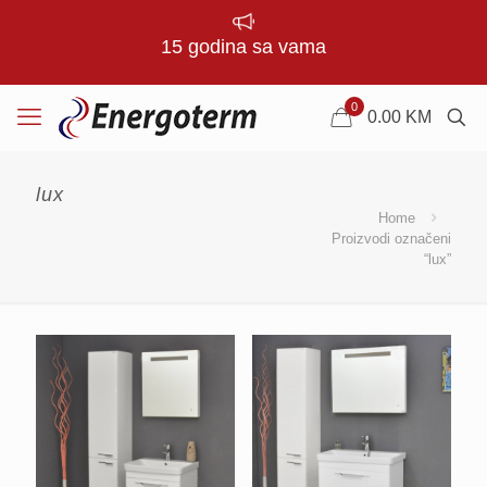
15 godina sa vama
0
0.00
KM
lux
Home
Proizvodi označeni
“lux”