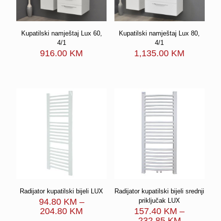
Kupatilski namještaj Lux 60,
Kupatilski namještaj Lux 80,
4/1
4/1
916.00
KM
1,135.00
KM
Radijator kupatilski bijeli LUX
Radijator kupatilski bijeli srednji
94.80
KM
–
priključak LUX
Price
204.80
KM
157.40
KM
–
range:
Price
232.85
KM