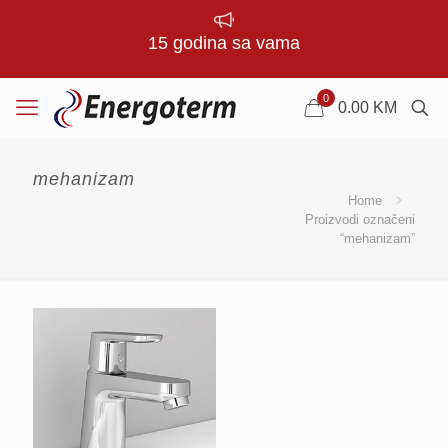
15 godina sa vama
0
0.00
KM
mehanizam
Home
Proizvodi označeni
“mehanizam”