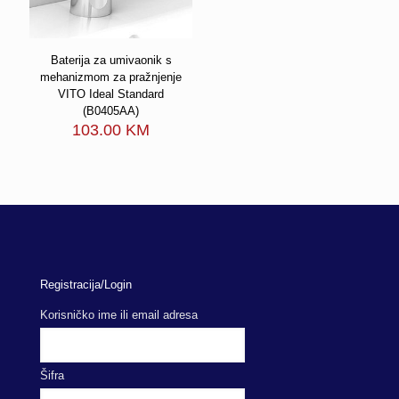
Baterija za umivaonik s
mehanizmom za pražnjenje
VITO Ideal Standard
(B0405AA)
103.00
KM
Registracija/Login
Korisničko ime ili email adresa
Šifra