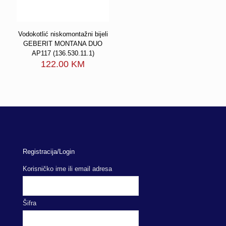
Vodokotlić niskomontažni bijeli
GEBERIT MONTANA DUO
AP117 (136.530.11.1)
122.00
KM
Registracija/Login
Korisničko ime ili email adresa
Šifra