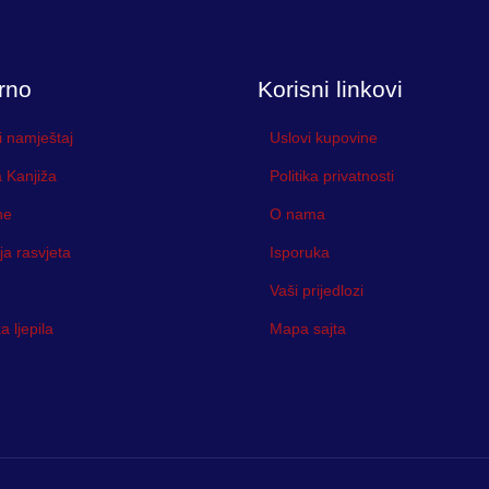
rno
Korisni linkovi
i namještaj
Uslovi kupovine
 Kanjiža
Politika privatnosti
ne
O nama
ja rasvjeta
Isporuka
Vaši prijedlozi
 ljepila
Mapa sajta