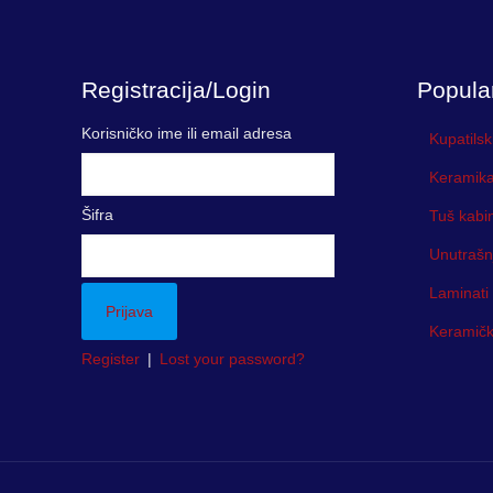
Registracija/Login
Popula
Korisničko ime ili email adresa
Kupatilsk
Keramika
Šifra
Tuš kabi
Unutrašn
Laminati
Keramička
Register
|
Lost your password?