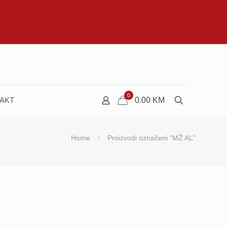
0
AKT
0.00
KM
Home
Proizvodi označeni “MŽ AL”