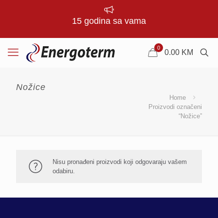
15 godina sa vama
0
0.00
KM
Nožice
Home
Proizvodi označeni
“Nožice”
Nisu pronađeni proizvodi koji odgovaraju vašem
odabiru.