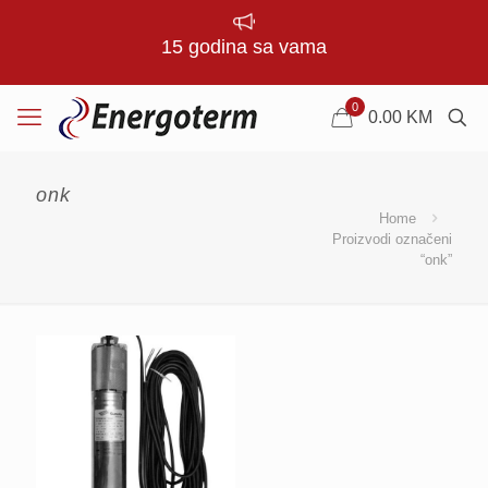
15 godina sa vama
0
0.00
KM
onk
Home
Proizvodi označeni
“onk”