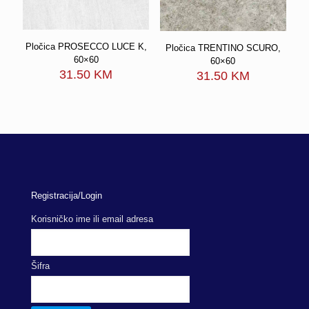
Pločica PROSECCO LUCE K,
Pločica TRENTINO SCURO,
60×60
60×60
31.50
KM
31.50
KM
Registracija/Login
Korisničko ime ili email adresa
Šifra