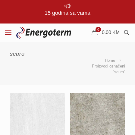
15 godina sa vama
0
0.00
KM
scuro
Home
Proizvodi označeni
“scuro”