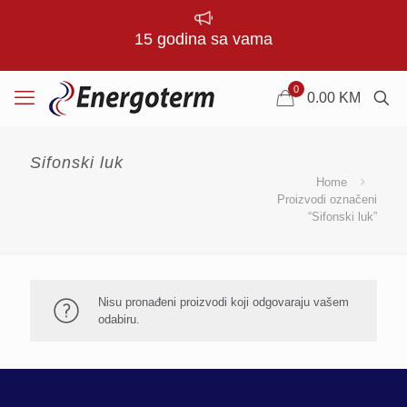
15 godina sa vama
0
0.00
KM
Sifonski luk
Home
Proizvodi označeni
“Sifonski luk”
Nisu pronađeni proizvodi koji odgovaraju vašem
odabiru.