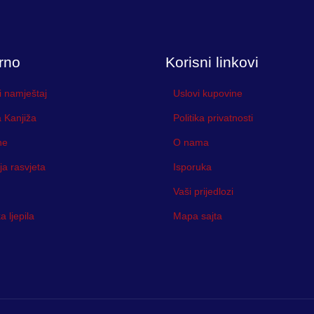
rno
Korisni linkovi
i namještaj
Uslovi kupovine
 Kanjiža
Politika privatnosti
ne
O nama
ja rasvjeta
Isporuka
Vaši prijedlozi
 ljepila
Mapa sajta