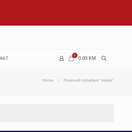
0
AKT
0.00
KM
Home
Proizvodi označeni “staklo”