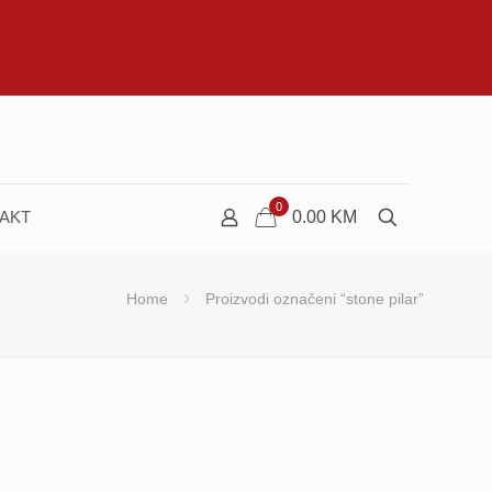
0
AKT
0.00
KM
Home
Proizvodi označeni “stone pilar”