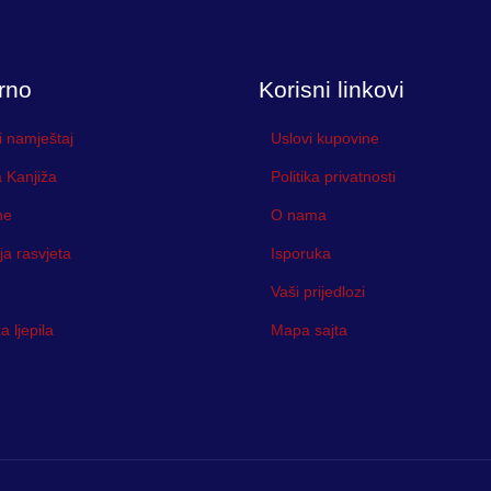
rno
Korisni linkovi
i namještaj
Uslovi kupovine
 Kanjiža
Politika privatnosti
ne
O nama
ja rasvjeta
Isporuka
Vaši prijedlozi
 ljepila
Mapa sajta