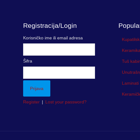
Registracija/Login
Popula
Korisničko ime ili email adresa
Kupatilsk
Keramika
Šifra
Tuš kabi
Unutrašn
Laminati
Keramička
Register
|
Lost your password?