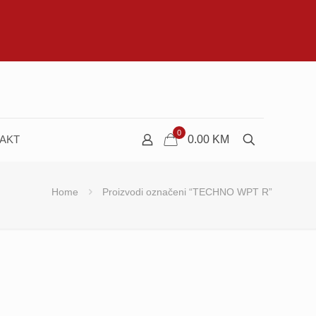
0
AKT
0.00
KM
Home
Proizvodi označeni “TECHNO WPT R”