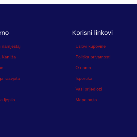
rno
Korisni linkovi
i namještaj
Uslovi kupovine
 Kanjiža
Politika privatnosti
ne
O nama
ja rasvjeta
Isporuka
Vaši prijedlozi
 ljepila
Mapa sajta