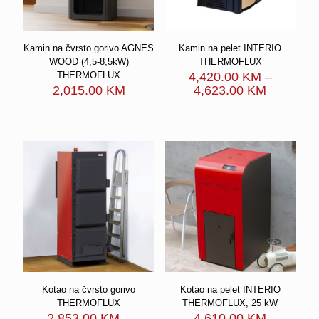
Kamin na čvrsto gorivo AGNES
Kamin na pelet INTERIO
WOOD (4,5-8,5kW)
THERMOFLUX
THERMOFLUX
4,420.00
KM
–
Price
2,015.00
KM
4,623.00
KM
range:
4,420.00
through
4,623.00
Kotao na čvrsto gorivo
Kotao na pelet INTERIO
THERMOFLUX
THERMOFLUX, 25 kW
2,853.00
KM
–
4,610.00
KM