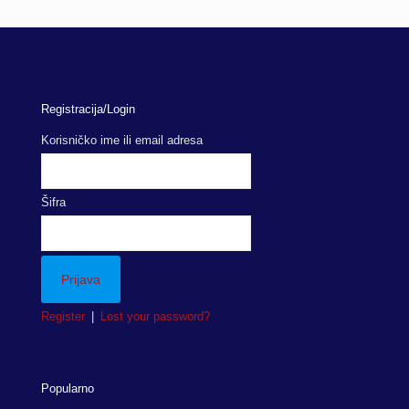
through
1,936.50
Registracija/Login
Korisničko ime ili email adresa
Šifra
Register
|
Lost your password?
Popularno