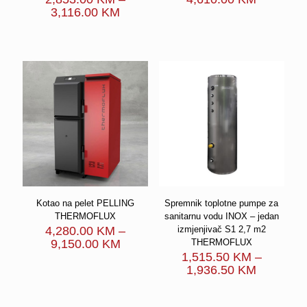
Price
3,116.00
KM
range:
2,853.00 KM
through
3,116.00 KM
Kotao na pelet PELLING
Spremnik toplotne pumpe za
THERMOFLUX
sanitarnu vodu INOX – jedan
4,280.00
KM
–
izmjenjivač S1 2,7 m2
Price
9,150.00
KM
THERMOFLUX
range:
1,515.50
KM
–
4,280.00 KM
Price
1,936.50
KM
through
range:
9,150.00 KM
1,515.50