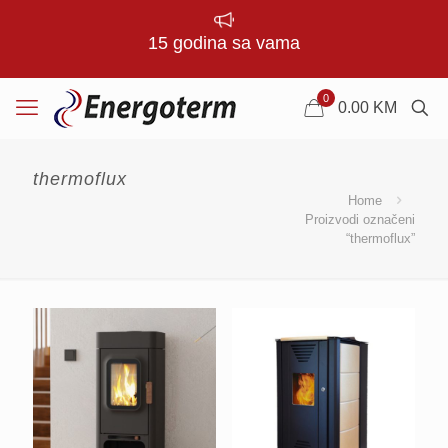
15 godina sa vama
0
0.00
KM
thermoflux
Home
Proizvodi označeni
“thermoflux”