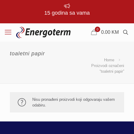
15 godina sa vama
0
0.00
KM
toaletni papir
Home
Proizvodi označeni
“toaletni papir”
Nisu pronađeni proizvodi koji odgovaraju vašem
odabiru.