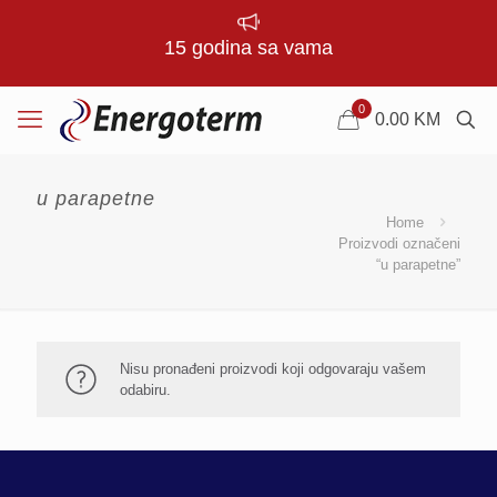
15 godina sa vama
0
0.00
KM
u parapetne
Home
Proizvodi označeni
“u parapetne”
Nisu pronađeni proizvodi koji odgovaraju vašem
odabiru.