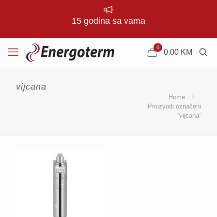
15 godina sa vama
0
0.00
KM
vijcana
Home
Proizvodi označeni
“vijcana”