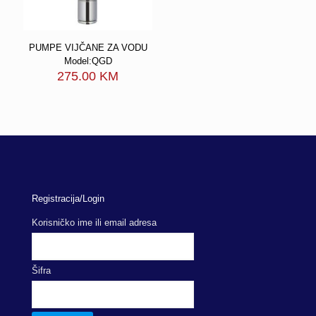
PUMPE VIJČANE ZA VODU
Model:QGD
275.00
KM
Registracija/Login
Korisničko ime ili email adresa
Šifra