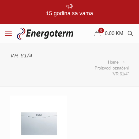
15 godina sa vama
0
0.00
KM
VR 61/4
Home
Proizvodi označeni
“VR 61/4”