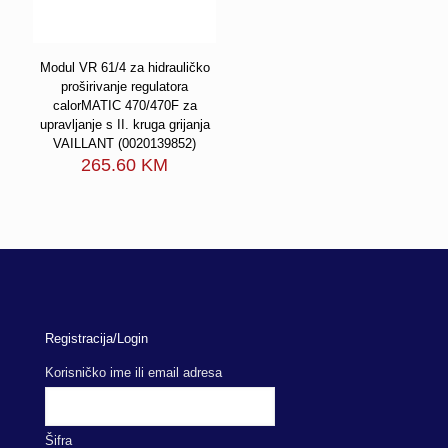
Modul VR 61/4 za hidrauličko
proširivanje regulatora
calorMATIC 470/470F za
upravljanje s II. kruga grijanja
VAILLANT (0020139852)
265.60
KM
Registracija/Login
Korisničko ime ili email adresa
Šifra