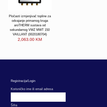
Pločasti izmjenjivač topline za
odvajanje primarnog kruga
aroTHERM sustava od
sekundarnog VWZ MWT 150
VAILLANT (0020180704)
2,063.00
KM
Registracija/Login
Korisničko ime ili email adresa
Šifra