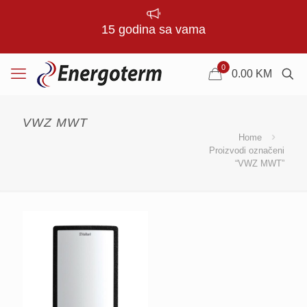
15 godina sa vama
0
0.00
KM
VWZ MWT
Home
Proizvodi označeni
“VWZ MWT”