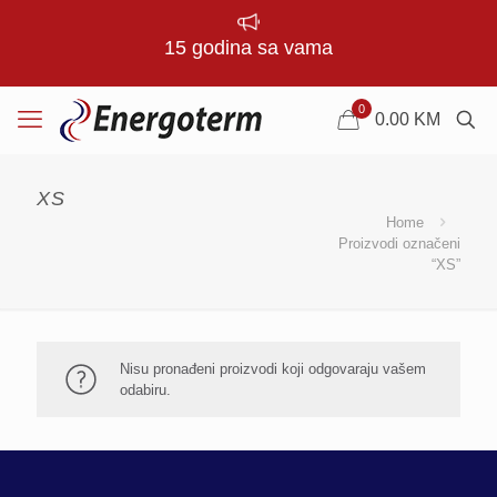
15 godina sa vama
0
0.00
KM
XS
Home
Proizvodi označeni
“XS”
Nisu pronađeni proizvodi koji odgovaraju vašem
odabiru.