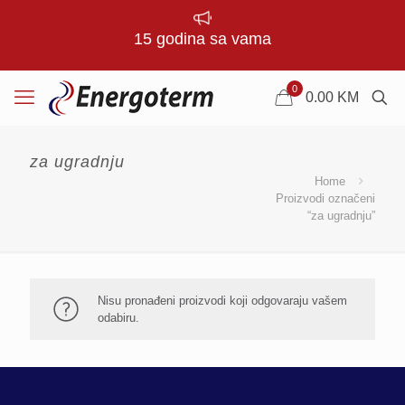
15 godina sa vama
0
0.00
KM
za ugradnju
Home
Proizvodi označeni
“za ugradnju”
Nisu pronađeni proizvodi koji odgovaraju vašem
odabiru.