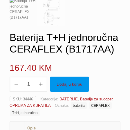
Baterija T+H jednoručna
CERAFLEX (B1717AA)
167.40
KM
Baterija
Dodaj u korpu
T+H
jednoručna
CERAFLEX
SKU:
34446
Kategorije:
BATERIJE
,
Baterije za sudoper
,
(B1717AA)
OPREMA ZA KUPATILA
Oznake:
baterija
CERAFLEX
količina
T+H jednoručna
Opis