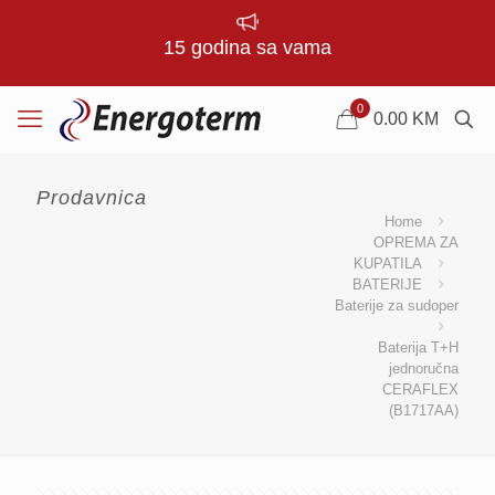
15 godina sa vama
0
0.00
KM
Prodavnica
Home
OPREMA ZA
KUPATILA
BATERIJE
Baterije za sudoper
Baterija T+H
jednoručna
CERAFLEX
(B1717AA)