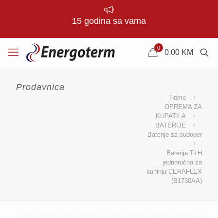
15 godina sa vama
0
0.00
KM
Prodavnica
Home
OPREMA ZA
KUPATILA
BATERIJE
Baterije za sudoper
Baterija T+H
jednoručna za
kuhinju CERAFLEX
(B1730AA)