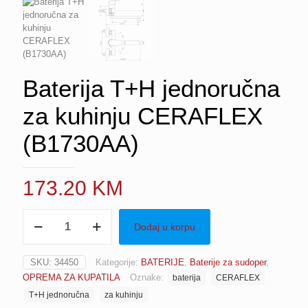
Baterija T+H jednoručna
za kuhinju CERAFLEX
(B1730AA)
173.20
KM
Baterija
Dodaj u korpu
T+H
jednoručna
za
SKU:
34450
Kategorije:
BATERIJE
,
Baterije za sudoper
,
kuhinju
OPREMA ZA KUPATILA
Oznake:
baterija
CERAFLEX
CERAFLEX
(B1730AA)
T+H jednoručna
za kuhinju
količina