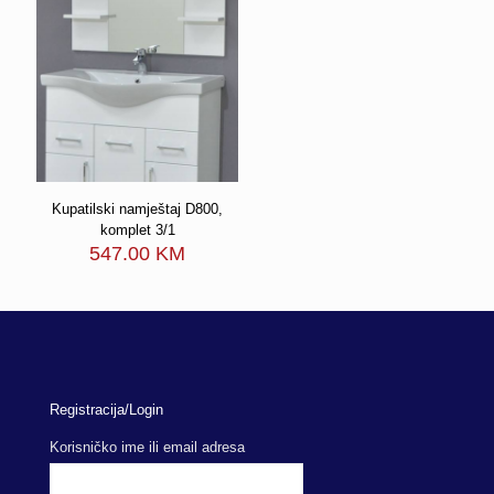
Kupatilski namještaj D800,
komplet 3/1
547.00
KM
Registracija/Login
Korisničko ime ili email adresa