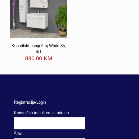
Kupatilski namještaj White 85,
4/1
886.00
KM
Registracija/Login
Korisničko ime ili email adresa
Šifra