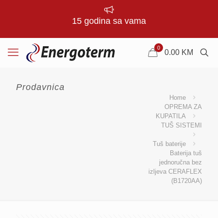
15 godina sa vama
0
0.00
KM
Prodavnica
Home
OPREMA ZA
KUPATILA
TUŠ SISTEMI
Tuš baterije
Baterija tuš
jednoručna bez
izljeva CERAFLEX
(B1720AA)