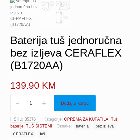
Baterija tuš jednoručna
bez izljeva CERAFLEX
(B1720AA)
139.90
KM
Baterija
Dodaj u korpu
tuš
jednoručna
bez
SKU:
35378
Kategorije:
OPREMA ZA KUPATILA
,
Tuš
izljeva
baterije
,
TUŠ SISTEMI
Oznake:
baterija
bez izljeva
CERAFLEX
(B1720AA)
CERAFLEX
tuš
količina