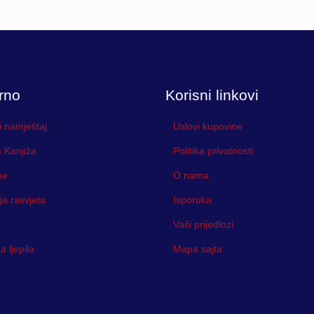
rno
Korisni linkovi
i namještaj
Uslovi kupovine
 Kanjiža
Politika privatnosti
ne
O nama
ja rasvjeta
Isporuka
Vaši prijedlozi
 ljepila
Mapa sajta