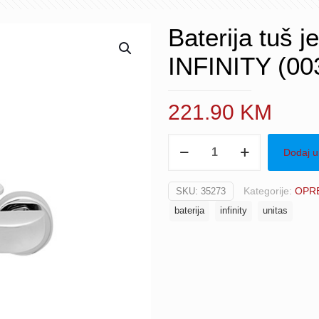
Baterija tuš
INFINITY (00
221.90
KM
Baterija
Dodaj u
tuš
jednoručna
Kategorije:
OPRE
SKU:
35273
UNITAS
baterija
infinity
unitas
INFINITY
(00302)
količina