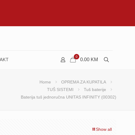
0
AKT
0.00
KM
Home
OPREMA ZA KUPATILA
TUŠ SISTEMI
Tuš baterije
Baterija tuš jednoručna UNITAS INFINITY (00302)
Show all