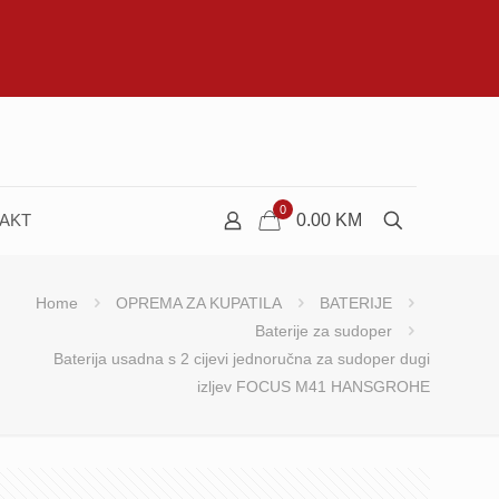
0
AKT
0.00
KM
Home
OPREMA ZA KUPATILA
BATERIJE
Baterije za sudoper
Baterija usadna s 2 cijevi jednoručna za sudoper dugi
izljev FOCUS M41 HANSGROHE