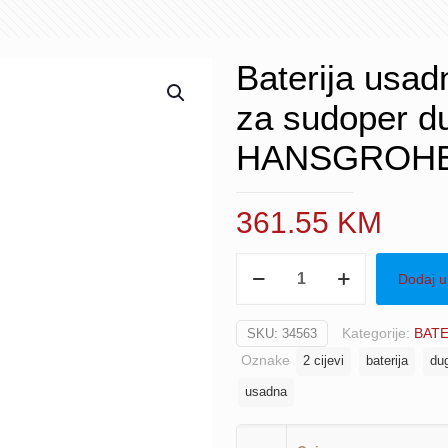
Baterija usad
za sudoper d
HANSGROH
361.55
KM
Baterija
Dodaj u
usadna
s
Kategorije:
BATE
SKU:
34563
2
Oznake
2 cijevi
baterija
dug
cijevi
jednoručna
usadna
za
sudoper