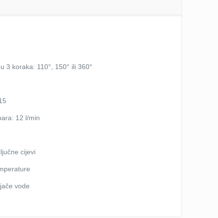
u 3 koraka: 110°, 150° ili 360°
N15
bara: 12 l/min
ljučne cijevi
emperature
ijače vode