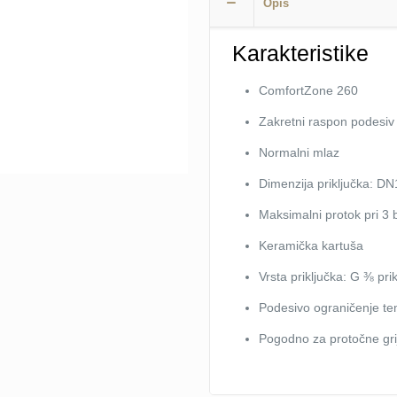
Opis
dugi
izljev
Karakteristike
FOCUS
M41
ComfortZone 260
HANSGROHE
Zakretni raspon podesiv 
količina
Normalni mlaz
Dimenzija priključka: D
Maksimalni protok pri 3 
Keramička kartuša
Vrsta priključka: G ⅜ prik
Podesivo ograničenje t
Pogodno za protočne gr