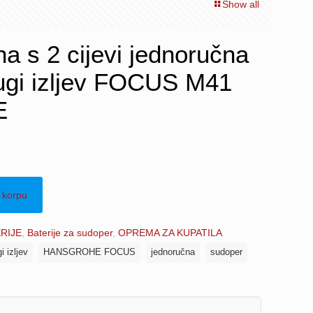
Show all
na s 2 cijevi jednoručna
ugi izljev FOCUS M41
E
 korpu
RIJE
,
Baterije za sudoper
,
OPREMA ZA KUPATILA
i izljev
HANSGROHE FOCUS
jednoručna
sudoper