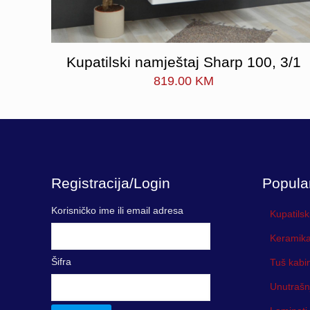
Kupatilski namještaj Sharp 100, 3/1
819.00
KM
Registracija/Login
Popula
Korisničko ime ili email adresa
Kupatilsk
Keramika
Šifra
Tuš kabi
Unutrašn