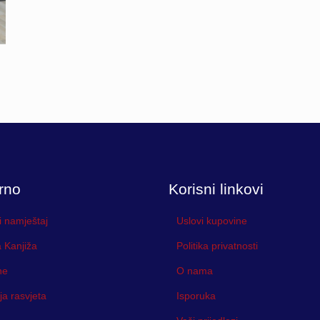
rno
Korisni linkovi
i namještaj
Uslovi kupovine
 Kanjiža
Politika privatnosti
ne
O nama
ja rasvjeta
Isporuka