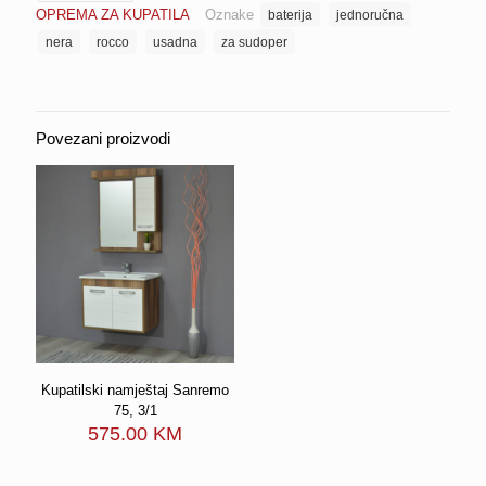
OPREMA ZA KUPATILA
Oznake
baterija
jednoručna
jednoručna
za
nera
rocco
usadna
za sudoper
sudoper
Ø
35
ROCCO
Povezani proizvodi
NERA
količina
Kupatilski namještaj Sanremo
75, 3/1
575.00
KM