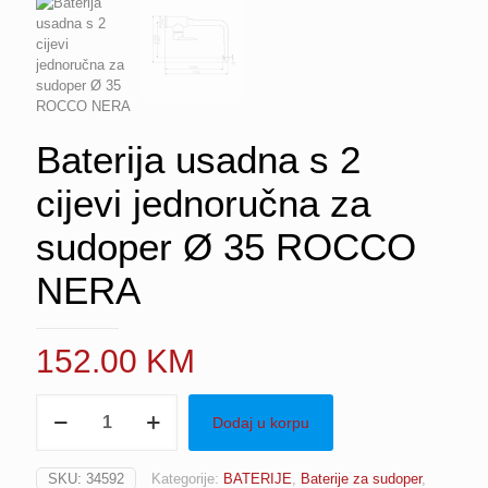
Baterija usadna s 2
cijevi jednoručna za
sudoper Ø 35 ROCCO
NERA
152.00
KM
Baterija
Dodaj u korpu
usadna
s
2
SKU:
34592
Kategorije:
BATERIJE
,
Baterije za sudoper
,
cijevi