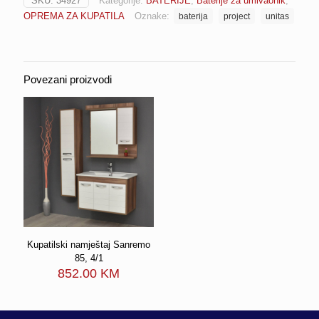
SKU:
34927
Kategorije:
BATERIJE
,
Baterije za umivaonik
,
cijevi
OPREMA ZA KUPATILA
Oznake:
baterija
project
unitas
jednoručna
za
umivaonik
UNITAS
PROJECT
Povezani proizvodi
(00026)
količina
Kupatilski namještaj Sanremo
85, 4/1
852.00
KM