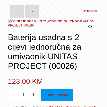
Show all
Baterija usadna s 2
cijevi jednoručna za
umivaonik UNITAS
PROJECT (00026)
123.00
KM
Baterija
Dodaj u korpu
usadna
s
2