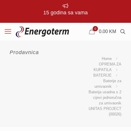
15 godina sa vama
0
0.00
KM
Prodavnica
Home
OPREMA ZA
KUPATILA
BATERIJE
Baterije za
umivaonik
Baterija usadna s 2
cijevi jednoručna
za umivaonik
UNITAS PROJECT
(00026)